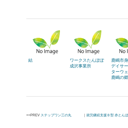
結
ワークスたんぽぽ
鹿嶋市
成沢事業所
デイサ
ターウ
鹿嶋の
<<PREV
ステップワン三の丸
｜
就労継続支援Ｂ型 赤とん