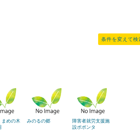
条件を変えて検
 まめの木
みのるの郷
障害者就労支援施
岡
設ポポンタ