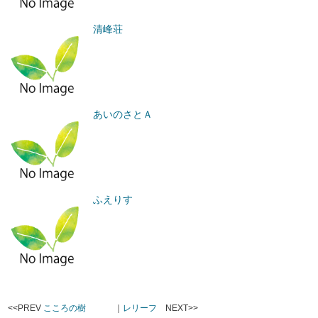
清峰荘
あいのさとＡ
ふえりす
<<PREV
こころの樹
｜
レリーフ
NEXT>>