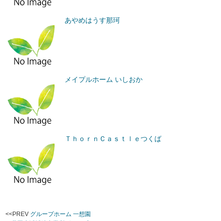
あやめはうす那珂
メイプルホーム いしおか
ＴｈｏｒｎＣａｓｔｌｅつくば
<<PREV
グループホーム 一想園