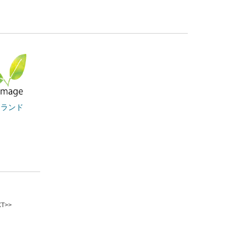
るランド
T>>