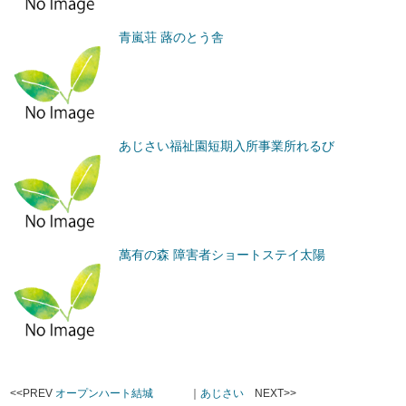
青嵐荘 蕗のとう舎
あじさい福祉園短期入所事業所れるび
萬有の森 障害者ショートステイ太陽
<<PREV
オープンハート結城
｜
あじさい
NEXT>>