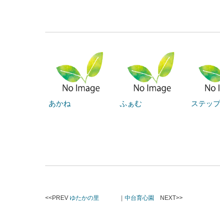
あかね
ふぁむ
ステッ
<<PREV
ゆたかの里
｜
中台育心園
NEXT>>