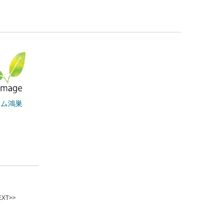
ーム鴻巣
XT>>