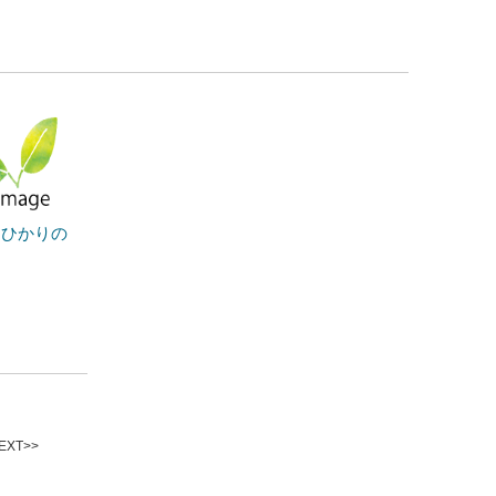
Ａひかりの
XT>>