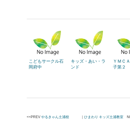
こどもサークル石
キッズ・あい・ラ
ＹＭＣ
岡府中
ンド
子第２
<<PREV
やるきゃん土浦校
｜
ひまわり キッズ土浦教室
NE