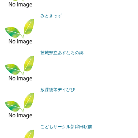
みときっず
茨城県立あすなろの郷
放課後等デイびび
こどもサークル新鉾田駅前