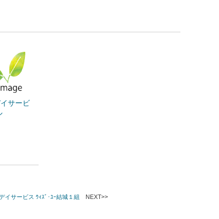
デイサービ
ル
イサービス ｳｨｽﾞ･ﾕｰ結城１組
NEXT>>