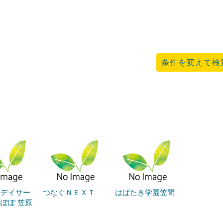
条件を変えて検
等デイサー
つなぐＮＥＸＴ
はばたき学園笠間
ぽぽ 笠原