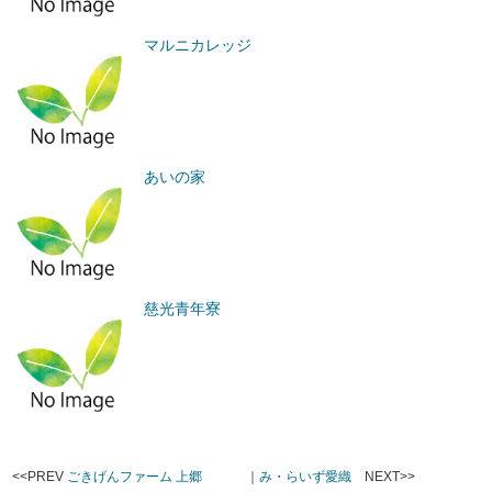
マルニカレッジ
あいの家
慈光青年寮
<<PREV
ごきげんファーム 上郷
｜
み・らいず愛織
NEXT>>