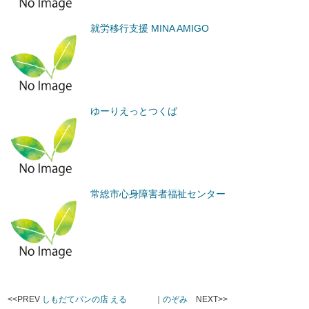
就労移行支援 MINA AMIGO
ゆーりえっとつくば
常総市心身障害者福祉センター
<<PREV
しもだてパンの店 える
｜
のぞみ
NEXT>>