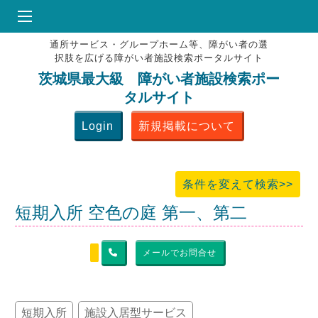
通所サービス・グループホーム等、障がい者の選
HOME
択肢を広げる障がい者施設検索ポータルサイト
♥
お気にりブックマーク
茨城県最大級 障がい者施設検索ポー
タルサイト
掲載会員MENU
Login
新規掲載について
よくある質問
お問合せ
条件を変えて検索>>
短期入所 空色の庭 第一、第二
メールでお問合せ
短期入所
施設入居型サービス