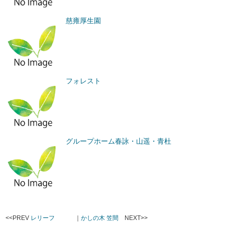
慈雍厚生園
フォレスト
グループホーム春詠・山遥・青杜
<<PREV
レリーフ
｜
かしの木 笠間
NEXT>>