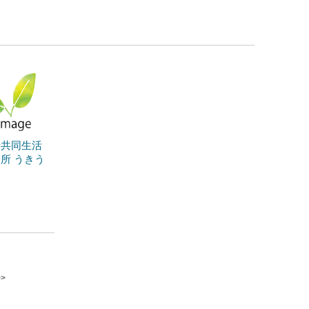
者共同生活
所 うきう
ス
>