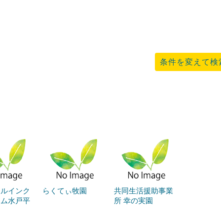
条件を変えて検
ャルインク
らくてぃ牧園
共同生活援助事業
ーム水戸平
所 幸の実園