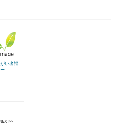
障がい者福
ター
EXT>>