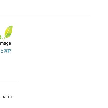
っと高萩
虹
NEXT>>