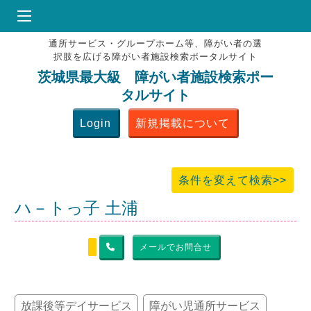
通所サービス・グループホーム等、障がい者の選
HOME
択肢を広げる障がい者施設検索ポータルサイト
♥
お気にりブックマーク
茨城県最大級 障がい者施設検索ポー
タルサイト
掲載会員MENU
Login
新規掲載について
よくある質問
お問合せ
条件を変えて検索>>
ハ－トっ子 土浦
メールでお問合せ
放課後等デイサービス
障がい児通所サービス