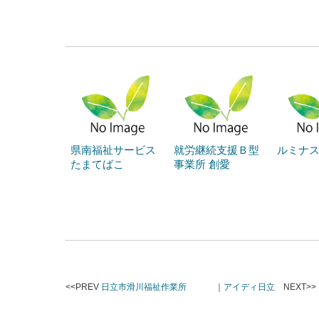
県南福祉サービス
就労継続支援Ｂ型
ルミナ
たまてばこ
事業所 創愛
<<PREV
日立市滑川福祉作業所
｜
アイディ日立
NEXT>>