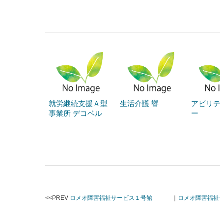
就労継続支援Ａ型
生活介護 響
アビリ
事業所 デコベル
ー
<<PREV
ロメオ障害福祉サービス１号館
｜
ロメオ障害福祉