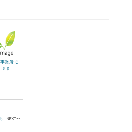
事業所 Ｏ
ｔｅｐ
ら
NEXT>>