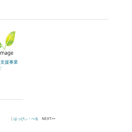
行支援事業
ご
｜
はっぴぃ・べる
NEXT>>