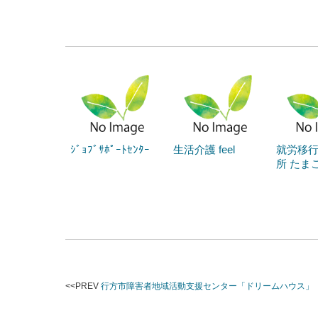
ｼﾞｮﾌﾞｻﾎﾟｰﾄｾﾝﾀｰ
生活介護 feel
就労移
所 たま
<<PREV
行方市障害者地域活動支援センター「ドリームハウス」