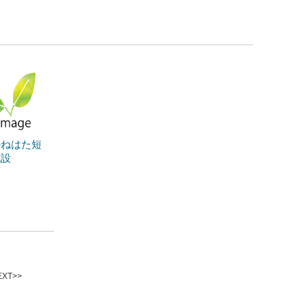
かねはた短
施設
XT>>