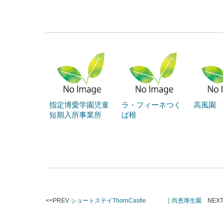
指定博愛学園児童
ラ・フィーネつく
高風園
短期入所事業所
ば根
<<PREV
ショートステイThornCastle
｜
尚恵厚生園
NEXT