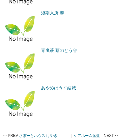
短期入所 響
青嵐荘 蕗のとう舎
あやめはうす結城
<<PREV
さぽーとハウス けやき
｜
ケアホーム藍藍
NEXT>>