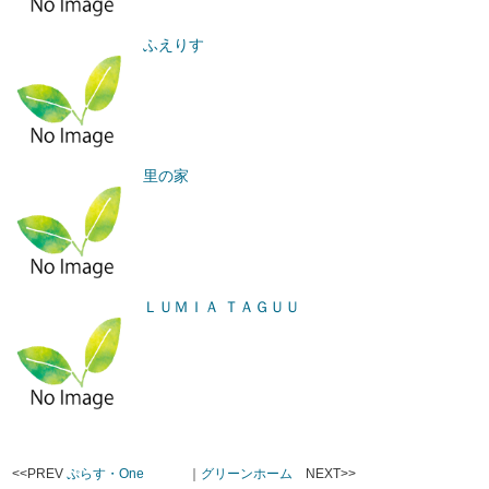
ふえりす
里の家
ＬＵＭＩＡ ＴＡＧＵＵ
<<PREV
ぷらす・One
｜
グリーンホーム
NEXT>>