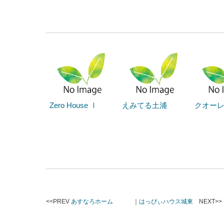
Zero House Ⅰ
えみてる土浦
クオーレ
<<PREV
あすなろホーム
｜
はっぴぃハウス城東
NEXT>>