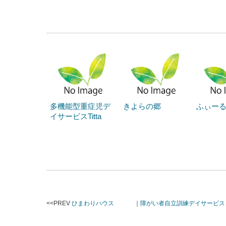
多機能型重症児デ
きよらの郷
ふぃー
イサービスTitta
<<PREV
ひまわりハウス
｜
障がい者自立訓練デイサービス