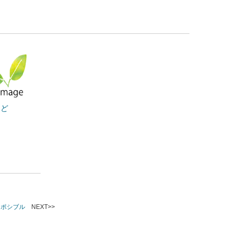
るど
 ポシブル
NEXT>>