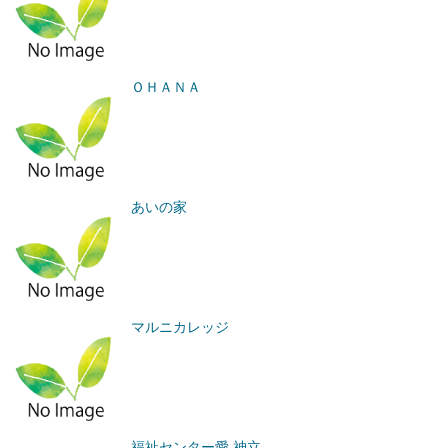
ＯＨＡＮＡ
あいの家
マルニカレッジ
福祉センター愛 神立