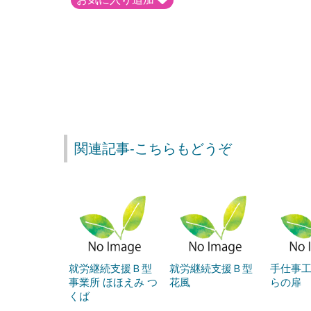
関連記事-こちらもどうぞ
就労継続支援Ｂ型
就労継続支援Ｂ型
手仕事
事業所 ほほえみ つ
花風
らの扉
くば