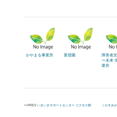
かやまる事業所
菫授園
障害者
ー未来 
業所
<<PREV
いきいきサポートセンター コスモス館
｜
かすみ