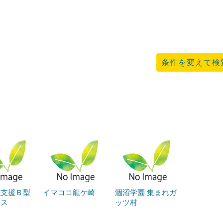
条件を変えて検
続支援Ｂ型
イマココ龍ケ崎
涸沼学園 集まれガ
クス
ッツ村