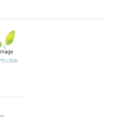
プワン三の
>>