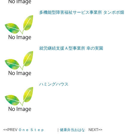
多機能型障害福祉サービス事業所 タンポポ畑
就労継続支援Ａ型事業所 幸の実園
ハミングハウス
<<PREV
Ｏｎｅ Ｓｔｅｐ
｜
健康弁当おはな
NEXT>>