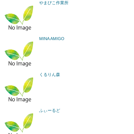
やまびこ作業所
MINA AMIGO
くるりん森
ふぃーるど