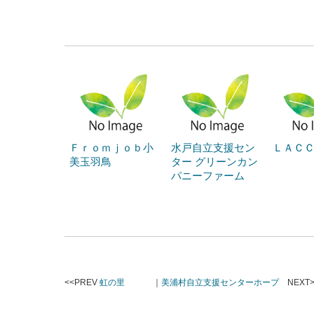
Ｆｒｏｍｊｏｂ小
水戸自立支援セン
ＬＡＣ
美玉羽鳥
ター グリーンカン
パニーファーム
<<PREV
虹の里
｜
美浦村自立支援センターホープ
NEXT>