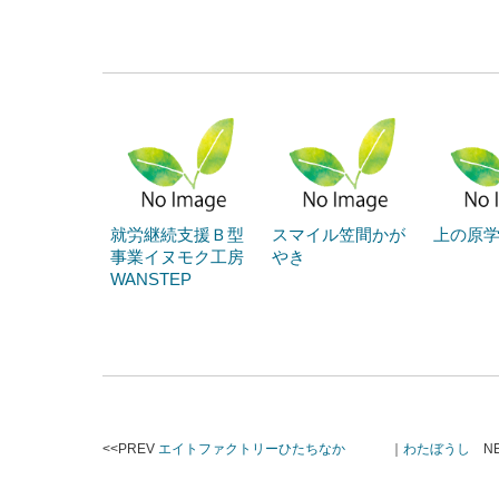
就労継続支援Ｂ型
スマイル笠間かが
上の原
事業イヌモク工房
やき
WANSTEP
<<PREV
エイトファクトリーひたちなか
｜
わたぼうし
NE