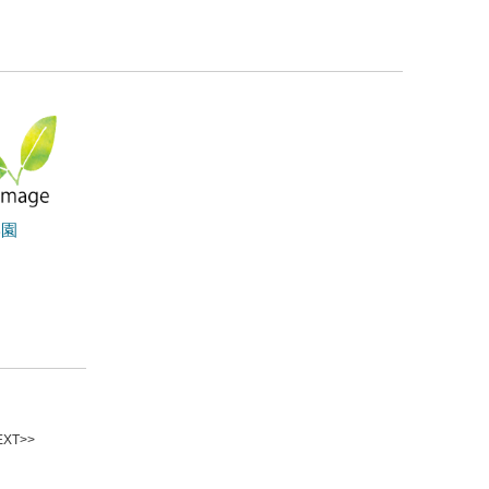
学園
XT>>